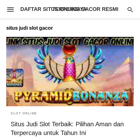
DAFTAR SITUS ONLINE GACOR RESMI TERPERCAYA
situs judi slot gacor
SLOT ONLINE
Situs Judi Slot Terbaik: Pilihan Aman dan
Terpercaya untuk Tahun Ini